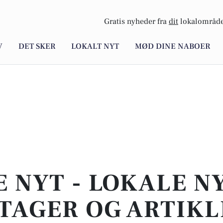
Gratis nyheder fra
dit
lokalområde
V
DET SKER
LOKALT NYT
MØD DINE NABOER
E NYT - LOKALE N
TAGER OG ARTIKL