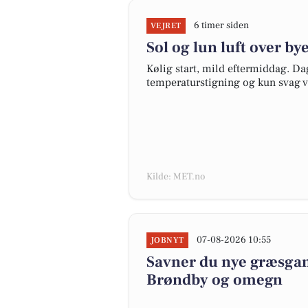
6 timer siden
VEJRET
Sol og lun luft over by
Kølig start, mild eftermiddag. Dag
temperaturstigning og kun svag v
Kilde: MET.no
07-08-2026 10:55
JOBNYT
Savner du nye græsgange
Brøndby og omegn