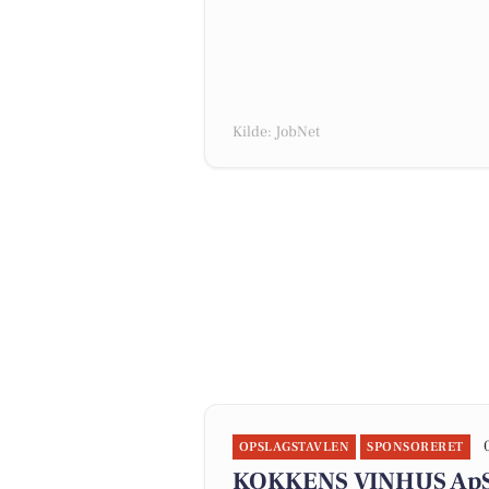
Kilde: JobNet
OPSLAGSTAVLEN
SPONSORERET
KOKKENS VINHUS ApS f