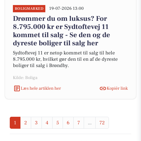
19-07-2026 13:00
BOLIGMARKED
Drømmer du om luksus? For
8.795.000 kr er Sydtoftevej 11
kommet til salg - Se den og de
dyreste boliger til salg her
Sydtoftevej 11 er netop kommet til salg til hele
8.795.000 kr, hvilket gør den til en af de dyreste
boliger til salg i Brøndby.
Kilde: Boliga
Læs hele artiklen her
Kopiér link
1
2
3
4
5
6
7
...
72