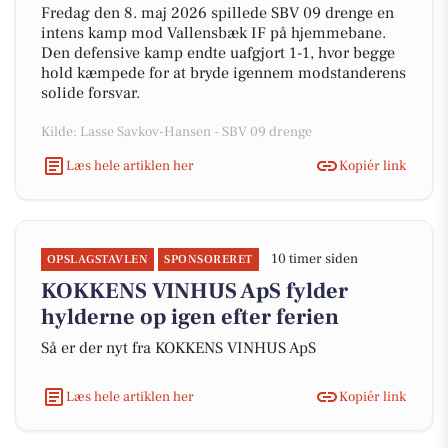
Fredag den 8. maj 2026 spillede SBV 09 drenge en
intens kamp mod Vallensbæk IF på hjemmebane.
Den defensive kamp endte uafgjort 1-1, hvor begge
hold kæmpede for at bryde igennem modstanderens
solide forsvar.
Kilde: Lasse Savkov-Hansen - SBV 09 drenge
Læs hele artiklen her
Kopiér link
10 timer siden
OPSLAGSTAVLEN
SPONSORERET
KOKKENS VINHUS ApS fylder
hylderne op igen efter ferien
Så er der nyt fra KOKKENS VINHUS ApS
Læs hele artiklen her
Kopiér link