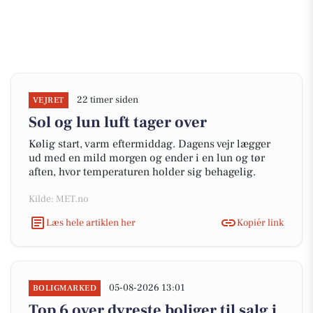
22 timer siden
VEJRET
Sol og lun luft tager over
Kølig start, varm eftermiddag. Dagens vejr lægger
ud med en mild morgen og ender i en lun og tør
aften, hvor temperaturen holder sig behagelig.
Kilde: MET.no
Læs hele artiklen her
Kopiér link
05-08-2026 13:01
BOLIGMARKED
Top 6 over dyreste boliger til salg i