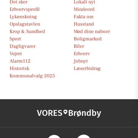
Det sker
Lokalt nyt
Erhvervsprofil
Mindeord
Lykønskning
Fakta om
Opslagstavlen
Husstand
Krop & Sundhed
Mød dine naboer
Sport
Boligmarked
Dagligvarer
Biler
Vejret
Erhverv
Alarm112
Jobnyt
Historisk
Læserbidrag
Kommunalvalg 2025
VORES
Brøndby