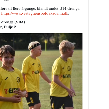
ere til flere årgange, blandt andet U14-drenge,
e
https://www.vestegnensboldakademi.dk
.
9 drenge (VBA)
, Pulje 2