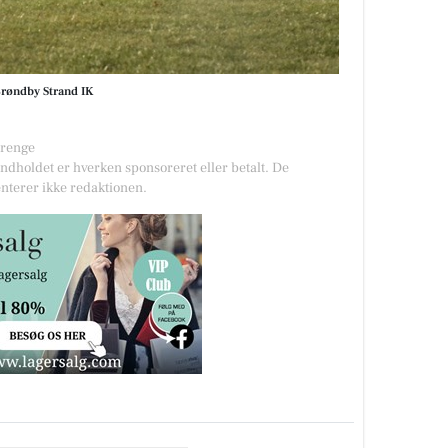
Brøndby Strand IK
drenge
Indholdet er hverken sponsoreret eller betalt. De
nterer ikke redaktionen.