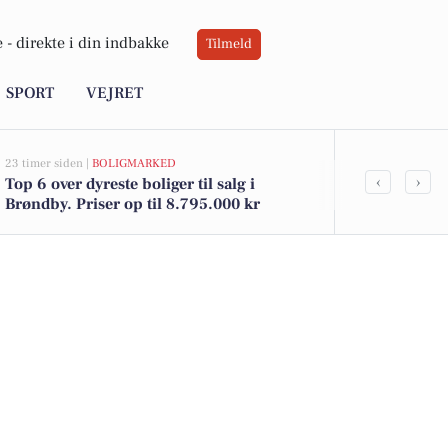
 -
direkte i din indbakke
Tilmeld
SPORT
VEJRET
23 timer siden |
BOLIGMARKED
05-08-2026 11:43
‹
›
Top 6 over dyreste boliger til salg i
Ledig stillin
Brøndby. Priser op til 8.795.000 kr
med fleksibl