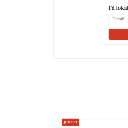
Få loka
Email
JOBNYT