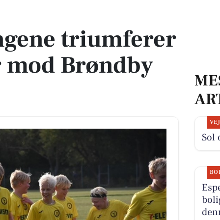
gør mod Brøndby Strand IK
ngene triumferer
ør mod Brøndby
ME
AR
VE
Sol 
BO
Esp
boli
denn