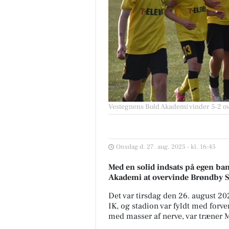
Vestegnens Bold Akademi vinder 5-2 o
Onsdag d. 27. aug. 2025 - kl. 16:45
Med en solid indsats på egen ba
Akademi at overvinde Brøndby St
Det var tirsdag den 26. august 2
IK, og stadion var fyldt med forve
med masser af nerve, var træner M