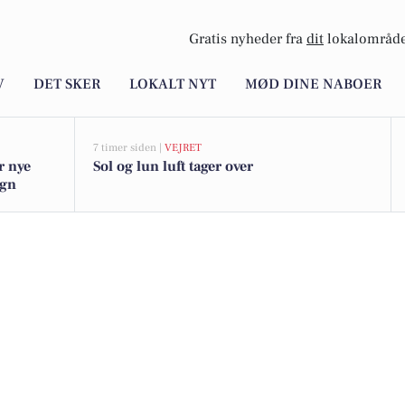
Gratis nyheder fra
dit
lokalområde
V
DET SKER
LOKALT NYT
MØD DINE NABOER
7 timer siden |
VEJRET
r nye
Sol og lun luft tager over
egn