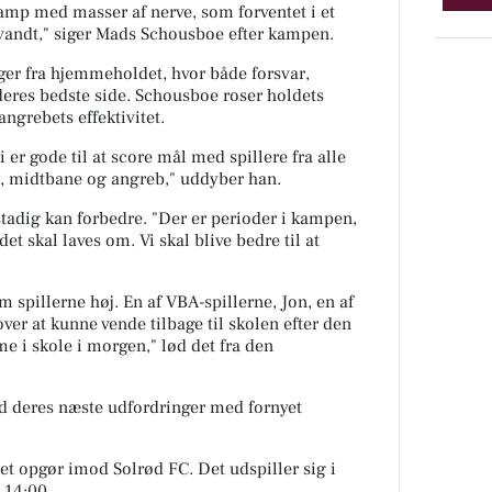
kamp med masser af nerve, som forventet i et
 vandt," siger Mads Schousboe efter kampen.
ger fra hjemmeholdet, hvor både forsvar,
deres bedste side. Schousboe roser holdets
angrebets effektivitet.
vi er gode til at score mål med spillere fra alle
r, midtbane og angreb," uddyber han.
tadig kan forbedre. "Der er perioder i kampen,
det skal laves om. Vi skal blive bedre til at
 spillerne høj. En af VBA-spillerne, Jon, en af
ver at kunne vende tilbage til skolen efter den
mme i skole i morgen," lød det fra den
 deres næste udfordringer med fornyet
t opgør imod Solrød FC. Det udspiller sig i
 14:00.