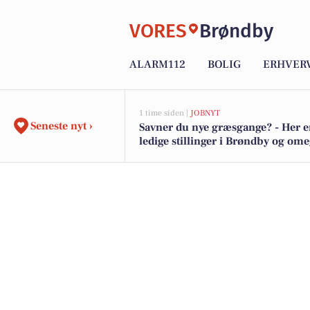
VORES
Brøndby
ALARM112
BOLIG
ERHVER
1 time siden |
JOBNYT
Seneste nyt ›
Savner du nye græsgange? - Her e
ledige stillinger i Brøndby og om