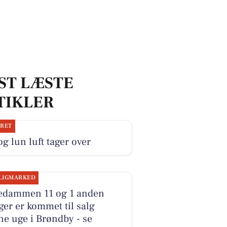
ST LÆSTE
TIKLER
JRET
og lun luft tager over
LIGMARKED
edammen 11 og 1 anden
ger er kommet til salg
e uge i Brøndby - se