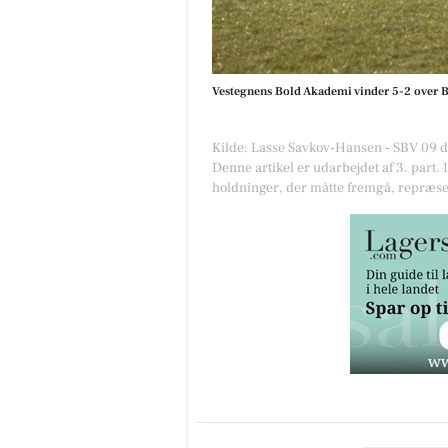
Vestegnens Bold Akademi vinder 5-2 over 
Kilde: Lasse Savkov-Hansen - SBV 09 
Denne artikel er udarbejdet af 3. part. 
holdninger, der måtte fremgå, repræse