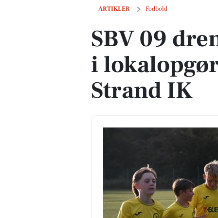
SBV 09 drengene triumferer i lokalop
ARTIKLER
Fodbold
SBV 09 dre
i lokalopg
Strand IK