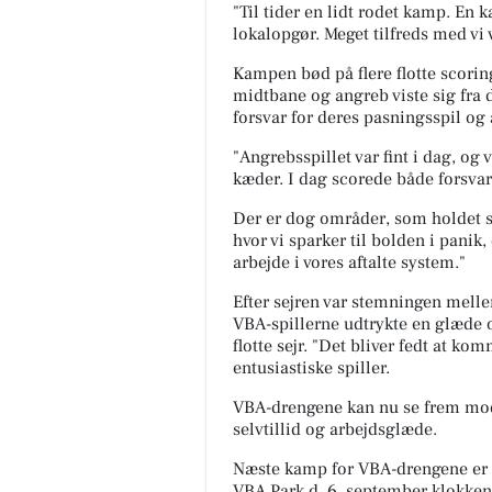
"Til tider en lidt rodet kamp. En 
lokalopgør. Meget tilfreds med vi
Kampen bød på flere flotte scorin
midtbane og angreb viste sig fra 
forsvar for deres pasningsspil og 
"Angrebsspillet var fint i dag, og 
kæder. I dag scorede både forsva
Der er dog områder, som holdet s
hvor vi sparker til bolden i panik, 
arbejde i vores aftalte system."
Efter sejren var stemningen mellem
VBA-spillerne udtrykte en glæde o
flotte sejr. "Det bliver fedt at ko
entusiastiske spiller.
VBA-drengene kan nu se frem mod
selvtillid og arbejdsglæde.
Næste kamp for VBA-drengene er e
VBA Park d. 6. september klokken