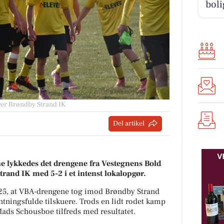
boli
ver Brøndby Strand IK
Del artikel
ne lykkedes det drengene fra Vestegnens Bold
rand IK med 5-2 i et intenst lokalopgør.
025, at VBA-drengene tog imod Brøndby Strand
ntningsfulde tilskuere. Trods en lidt rodet kamp
ads Schousboe tilfreds med resultatet.