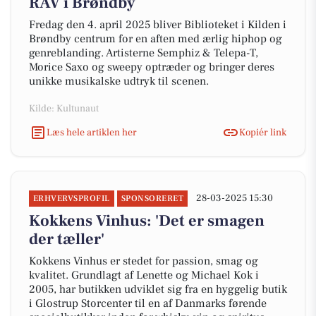
RAV i Brøndby
Fredag den 4. april 2025 bliver Biblioteket i Kilden i
Brøndby centrum for en aften med ærlig hiphop og
genreblanding. Artisterne Semphiz & Telepa-T,
Morice Saxo og sweepy optræder og bringer deres
unikke musikalske udtryk til scenen.
Kilde: Kultunaut
Læs hele artiklen her
Kopiér link
28-03-2025 15:30
ERHVERVSPROFIL
SPONSORERET
Kokkens Vinhus: 'Det er smagen
der tæller'
Kokkens Vinhus er stedet for passion, smag og
kvalitet. Grundlagt af Lenette og Michael Kok i
2005, har butikken udviklet sig fra en hyggelig butik
i Glostrup Storcenter til en af Danmarks førende