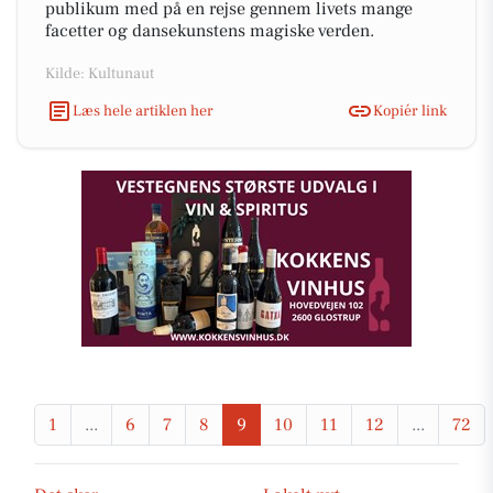
publikum med på en rejse gennem livets mange
facetter og dansekunstens magiske verden.
Kilde: Kultunaut
Læs hele artiklen her
Kopiér link
1
...
6
7
8
9
10
11
12
...
72