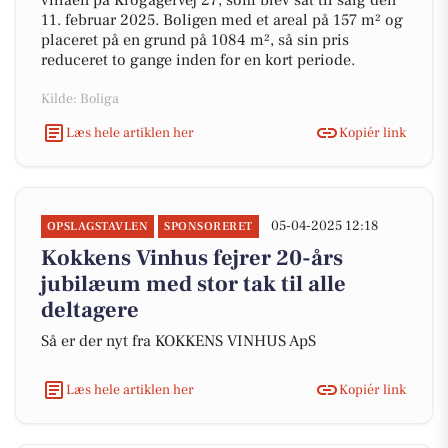
villaen på Krogagervej 27, som blev sat til salg den
11. februar 2025. Boligen med et areal på 157 m² og
placeret på en grund på 1084 m², så sin pris
reduceret to gange inden for en kort periode.
Kilde: Boliga
Læs hele artiklen her
Kopiér link
05-04-2025 12:18
OPSLAGSTAVLEN
SPONSORERET
Kokkens Vinhus fejrer 20-års
jubilæum med stor tak til alle
deltagere
Så er der nyt fra KOKKENS VINHUS ApS
Læs hele artiklen her
Kopiér link