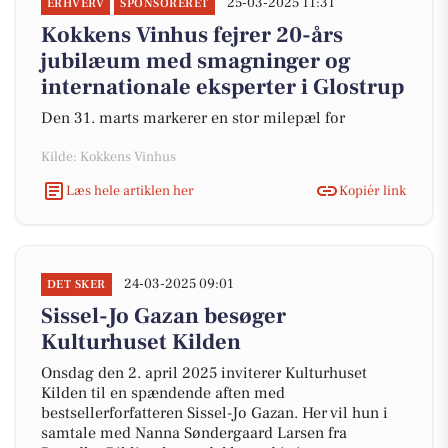
25-03-2025 11:31
ERHVERV
SPONSORERET
Kokkens Vinhus fejrer 20-års
jubilæum med smagninger og
internationale eksperter i Glostrup
Den 31. marts markerer en stor milepæl for
Kilde: Kokkens Vinhus
Læs hele artiklen her
Kopiér link
24-03-2025 09:01
DET SKER
Sissel-Jo Gazan besøger
Kulturhuset Kilden
Onsdag den 2. april 2025 inviterer Kulturhuset
Kilden til en spændende aften med
bestsellerforfatteren Sissel-Jo Gazan. Her vil hun i
samtale med Nanna Søndergaard Larsen fra