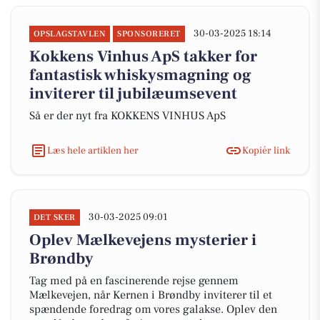
30-03-2025 18:14
OPSLAGSTAVLEN
SPONSORERET
Kokkens Vinhus ApS takker for
fantastisk whiskysmagning og
inviterer til jubilæumsevent
Så er der nyt fra KOKKENS VINHUS ApS
Læs hele artiklen her
Kopiér link
30-03-2025 09:01
DET SKER
Oplev Mælkevejens mysterier i
Brøndby
Tag med på en fascinerende rejse gennem
Mælkevejen, når Kernen i Brøndby inviterer til et
spændende foredrag om vores galakse. Oplev den