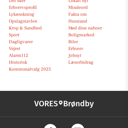
Det sker
Lokalt nyt
Erhvervsprofil
Mindeord
Lykønskning
Fakta om
Opslagstavlen
Husstand
Krop & Sundhed
Mød dine naboer
Sport
Boligmarked
Dagligvarer
Biler
Vejret
Erhverv
Alarm112
Jobnyt
Historisk
Læserbidrag
Kommunalvalg 2025
VORES
Brøndby