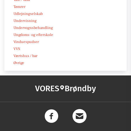
Tømrer
Udlejningselskab
Undervisning
Undervognsbehandling
Ungdoms- og efterskole
Vinduespudser
VVS
Værtshus / bar
Øvrige
VORES
Brøndby