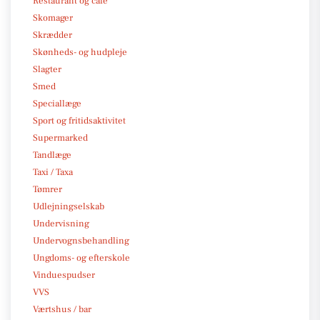
Restaurant og café
Skomager
Skrædder
Skønheds- og hudpleje
Slagter
Smed
Speciallæge
Sport og fritidsaktivitet
Supermarked
Tandlæge
Taxi / Taxa
Tømrer
Udlejningselskab
Undervisning
Undervognsbehandling
Ungdoms- og efterskole
Vinduespudser
VVS
Værtshus / bar