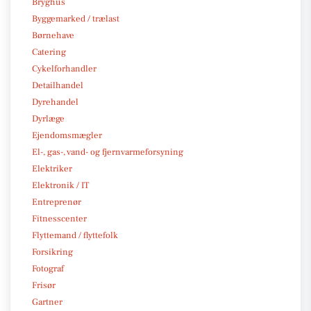
Bryghus
Byggemarked / trælast
Børnehave
Catering
Cykelforhandler
Detailhandel
Dyrehandel
Dyrlæge
Ejendomsmægler
El-, gas-, vand- og fjernvarmeforsyning
Elektriker
Elektronik / IT
Entreprenør
Fitnesscenter
Flyttemand / flyttefolk
Forsikring
Fotograf
Frisør
Gartner