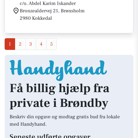
c/o. Abdel Karim Iskander
Bronzealdervej 21, Brønsholm
2980 Kokkedal
1
2
3
4
5
Få billig hjælp fra
private i Brøndby
Beskriv din opgave og modtag gratis bud fra lokale
med Handyhand.
Seneste udførte opgaver