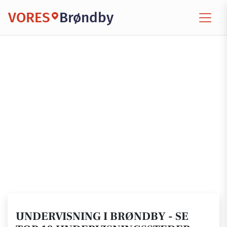
VORES
Brøndby
UNDERVISNING I BRØNDBY - SE